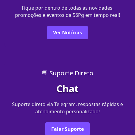
Fique por dentro de todas as novidades,
promoções e eventos da 56Pg em tempo real!
Ver Notícias
💬 Suporte Direto
Chat
Suporte direto via Telegram, respostas rápidas e
atendimento personalizado!
Falar Suporte