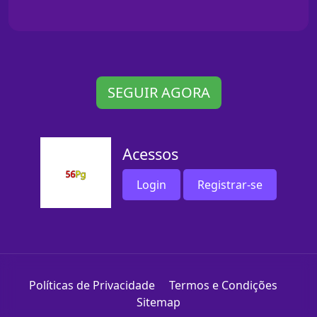
SEGUIR AGORA
Acessos
Login
Registrar-se
Políticas de Privacidade
Termos e Condições
Sitemap