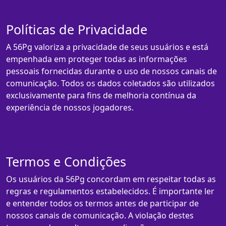
Políticas de Privacidade
A 56Pg valoriza a privacidade de seus usuários e está
empenhada em proteger todas as informações
pessoais fornecidas durante o uso de nossos canais de
comunicação. Todos os dados coletados são utilizados
exclusivamente para fins de melhoria contínua da
experiência de nossos jogadores.
Termos e Condições
Os usuários da 56Pg concordam em respeitar todas as
regras e regulamentos estabelecidos. É importante ler
e entender todos os termos antes de participar de
nossos canais de comunicação. A violação destes