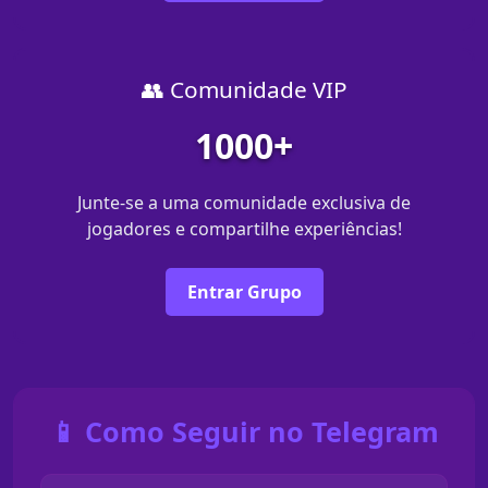
👥 Comunidade VIP
1000+
Junte-se a uma comunidade exclusiva de
jogadores e compartilhe experiências!
Entrar Grupo
📱 Como Seguir no Telegram