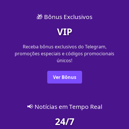
🎁 Bônus Exclusivos
VIP
Receba bônus exclusivos do Telegram,
promoções especiais e códigos promocionais
únicos!
Ver Bônus
📢 Notícias em Tempo Real
24/7