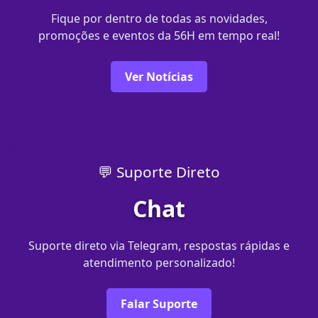
Fique por dentro de todas as novidades,
promoções e eventos da 56H em tempo real!
Ver Notícias
💬 Suporte Direto
Chat
Suporte direto via Telegram, respostas rápidas e
atendimento personalizado!
Falar Suporte