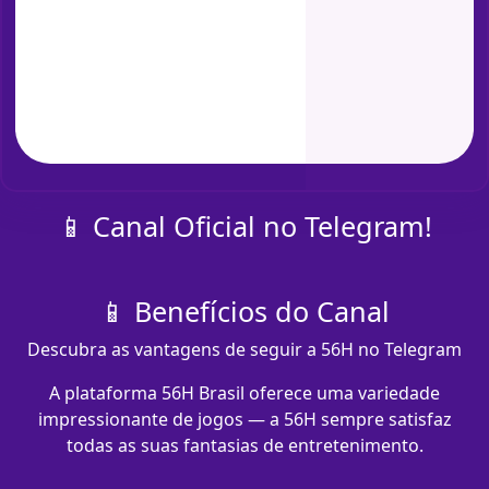
📱 Canal Oficial no Telegram!
📱 Benefícios do Canal
Descubra as vantagens de seguir a 56H no Telegram
A plataforma 56H Brasil oferece uma variedade
impressionante de jogos — a 56H sempre satisfaz
todas as suas fantasias de entretenimento.