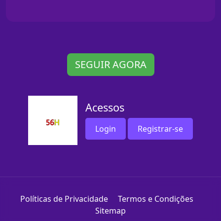
SEGUIR AGORA
Acessos
Login
Registrar-se
Políticas de Privacidade
Termos e Condições
Sitemap