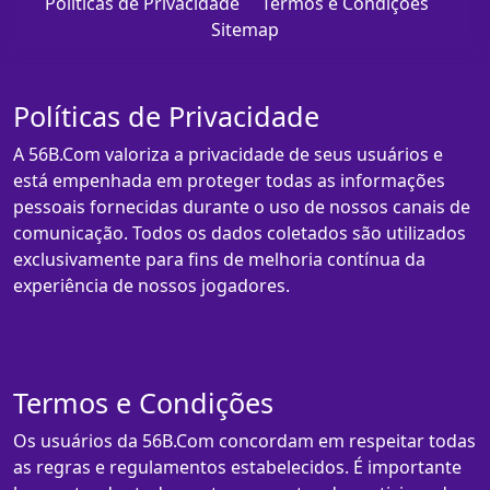
Políticas de Privacidade
Termos e Condições
Sitemap
Políticas de Privacidade
A 56B.Com valoriza a privacidade de seus usuários e
está empenhada em proteger todas as informações
pessoais fornecidas durante o uso de nossos canais de
comunicação. Todos os dados coletados são utilizados
exclusivamente para fins de melhoria contínua da
experiência de nossos jogadores.
Termos e Condições
Os usuários da 56B.Com concordam em respeitar todas
as regras e regulamentos estabelecidos. É importante