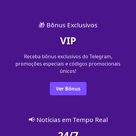
🎁 Bônus Exclusivos
VIP
Receba bônus exclusivos do Telegram,
promoções especiais e códigos promocionais
únicos!
Ver Bônus
📢 Notícias em Tempo Real
24/7