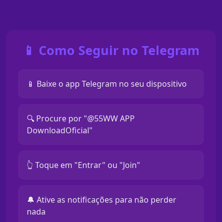
📱 Como Seguir no Telegram
📱 Baixe o app Telegram no seu dispositivo
🔍 Procure por "@55WW APP
DownloadOficial"
👆 Toque em "Entrar" ou "Join"
🔔 Ative as notificações para não perder
nada