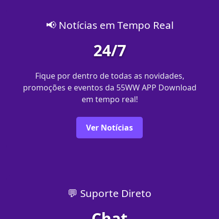
📢 Notícias em Tempo Real
24/7
Fique por dentro de todas as novidades,
promoções e eventos da 55WW APP Download
em tempo real!
Ver Notícias
💬 Suporte Direto
Chat