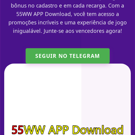
bônus no cadastro e em cada recarga. Com a
55WW APP Download, você tem acesso a
promoções incríveis e uma experiência de jogo
inigualável. Junte-se aos vencedores agora!
SEGUIR NO TELEGRAM