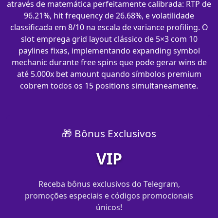
através de matemática perfeitamente calibrada: RTP de
96.21%, hit frequency de 26.68%, e volatilidade
classificada em 8/10 na escala de variance profiling. O
slot emprega grid layout clássico de 5×3 com 10
paylines fixas, implementando expanding symbol
mechanic durante free spins que pode gerar wins de
até 5.000x bet amount quando símbolos premium
cobrem todos os 15 positions simultaneamente.
🎁 Bônus Exclusivos
VIP
Receba bônus exclusivos do Telegram,
promoções especiais e códigos promocionais
únicos!