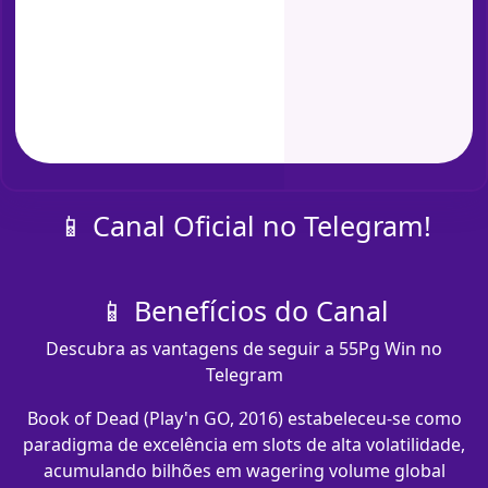
📱 Canal Oficial no Telegram!
📱 Benefícios do Canal
Descubra as vantagens de seguir a 55Pg Win no
Telegram
Book of Dead (Play'n GO, 2016) estabeleceu-se como
paradigma de excelência em slots de alta volatilidade,
acumulando bilhões em wagering volume global