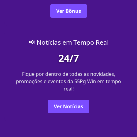
Ver Bônus
📢 Notícias em Tempo Real
24/7
Fique por dentro de todas as novidades,
promoções e eventos da 55Pg Win em tempo
real!
Ver Notícias