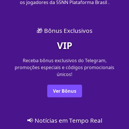
os jogadores da 55NN Plataforma Brasil .
🎁 Bônus Exclusivos
VIP
Receba bônus exclusivos do Telegram,
promoções especiais e códigos promocionais
únicos!
Ver Bônus
📢 Notícias em Tempo Real