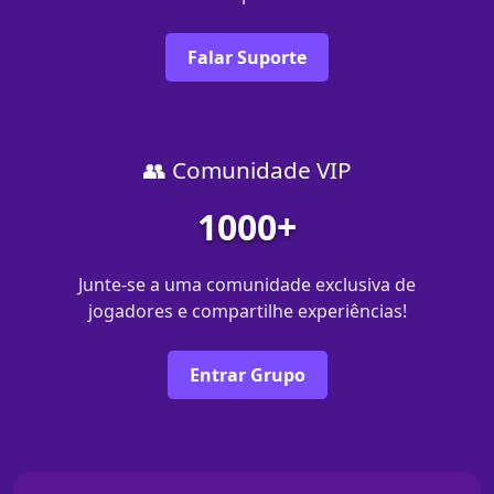
Falar Suporte
👥 Comunidade VIP
1000+
Junte-se a uma comunidade exclusiva de
jogadores e compartilhe experiências!
Entrar Grupo