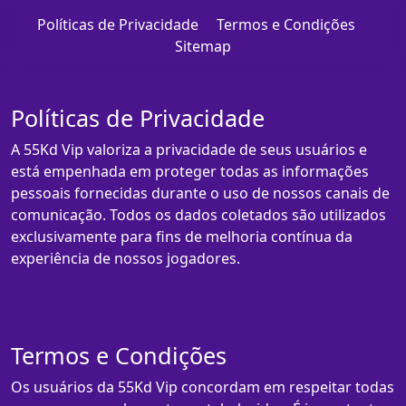
Políticas de Privacidade
Termos e Condições
Sitemap
Políticas de Privacidade
A 55Kd Vip valoriza a privacidade de seus usuários e
está empenhada em proteger todas as informações
pessoais fornecidas durante o uso de nossos canais de
comunicação. Todos os dados coletados são utilizados
exclusivamente para fins de melhoria contínua da
experiência de nossos jogadores.
Termos e Condições
Os usuários da 55Kd Vip concordam em respeitar todas