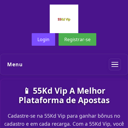
Login
Registrar-se
Menu
📱 55Kd Vip A Melhor
Plataforma de Apostas
Cadastre-se na 55Kd Vip para ganhar bônus no
cadastro e em cada recarga. Com a 55Kd Vip, você