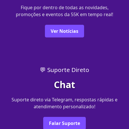
Fique por dentro de todas as novidades,
promoções e eventos da 55K em tempo real!
Ver Notícias
💬 Suporte Direto
Chat
Suporte direto via Telegram, respostas rápidas e
atendimento personalizado!
Falar Suporte