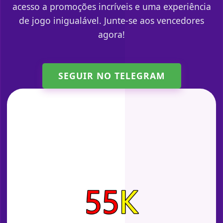
acesso a promoções incríveis e uma experiência
de jogo inigualável. Junte-se aos vencedores
agora!
SEGUIR NO TELEGRAM