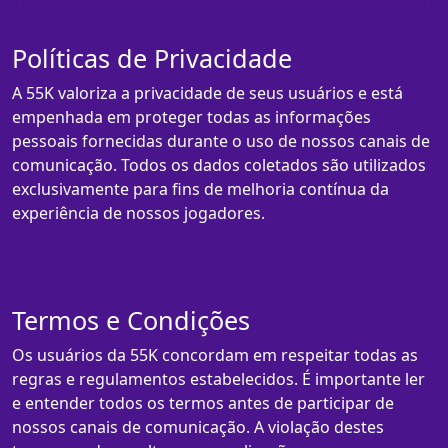
Políticas de Privacidade
A 55K valoriza a privacidade de seus usuários e está
empenhada em proteger todas as informações
pessoais fornecidas durante o uso de nossos canais de
comunicação. Todos os dados coletados são utilizados
exclusivamente para fins de melhoria contínua da
experiência de nossos jogadores.
Termos e Condições
Os usuários da 55K concordam em respeitar todas as
regras e regulamentos estabelecidos. É importante ler
e entender todos os termos antes de participar de
nossos canais de comunicação. A violação destes