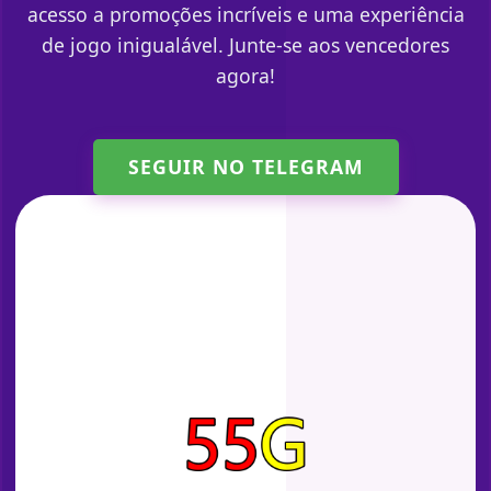
acesso a promoções incríveis e uma experiência
de jogo inigualável. Junte-se aos vencedores
agora!
SEGUIR NO TELEGRAM