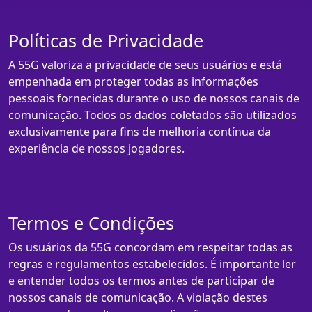
Políticas de Privacidade
A 55G valoriza a privacidade de seus usuários e está
empenhada em proteger todas as informações
pessoais fornecidas durante o uso de nossos canais de
comunicação. Todos os dados coletados são utilizados
exclusivamente para fins de melhoria contínua da
experiência de nossos jogadores.
Termos e Condições
Os usuários da 55G concordam em respeitar todas as
regras e regulamentos estabelecidos. É importante ler
e entender todos os termos antes de participar de
nossos canais de comunicação. A violação destes