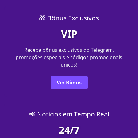
🎁 Bônus Exclusivos
VIP
Receba bônus exclusivos do Telegram,
promoções especiais e códigos promocionais
únicos!
Ver Bônus
📢 Notícias em Tempo Real
24/7