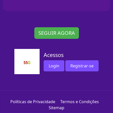
SEGUIR AGORA
Acessos
Login
Registrar-se
Políticas de Privacidade
Termos e Condições
Sitemap