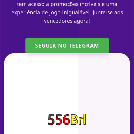
tem acesso a promoções incríveis e uma
experiência de jogo inigualável. Junte-se aos
vencedores agora!
SEGUIR NO TELEGRAM