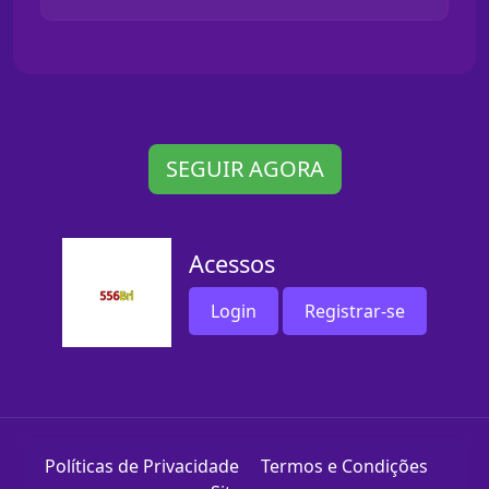
SEGUIR AGORA
Acessos
Login
Registrar-se
Políticas de Privacidade
Termos e Condições