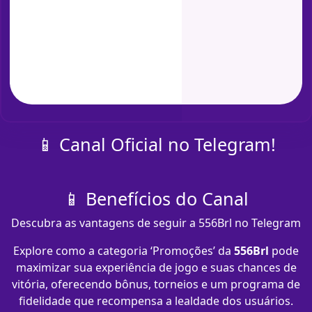
📱 Canal Oficial no Telegram!
📱 Benefícios do Canal
Descubra as vantagens de seguir a 556Brl no Telegram
Explore como a categoria ‘Promoções’ da
556Brl
pode
maximizar sua experiência de jogo e suas chances de
vitória, oferecendo bônus, torneios e um programa de
fidelidade que recompensa a lealdade dos usuários.