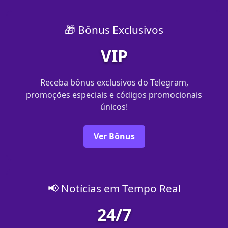
🎁 Bônus Exclusivos
VIP
Receba bônus exclusivos do Telegram,
promoções especiais e códigos promocionais
únicos!
Ver Bônus
📢 Notícias em Tempo Real
24/7