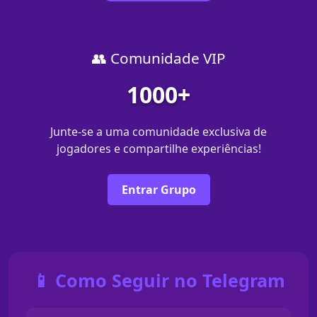
👥 Comunidade VIP
1000+
Junte-se a uma comunidade exclusiva de
jogadores e compartilhe experiências!
Entrar Grupo
📱 Como Seguir no Telegram