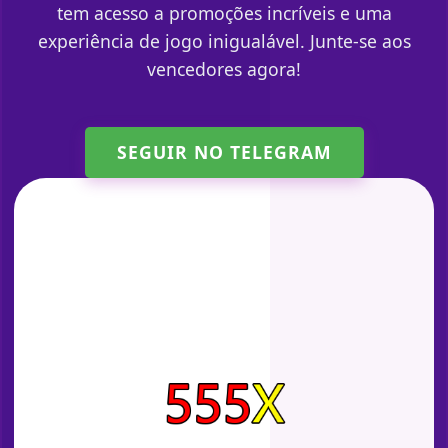
tem acesso a promoções incríveis e uma
experiência de jogo inigualável. Junte-se aos
vencedores agora!
SEGUIR NO TELEGRAM