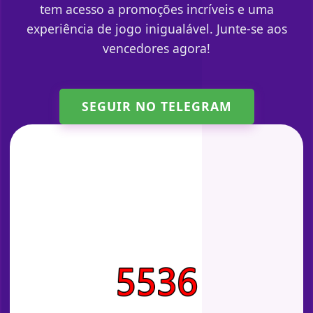
tem acesso a promoções incríveis e uma
experiência de jogo inigualável. Junte-se aos
vencedores agora!
SEGUIR NO TELEGRAM