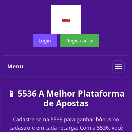
Login
Registrar-se
Menu
📱 5536 A Melhor Plataforma
de Apostas
Cadastre-se na 5536 para ganhar bônus no
cadastro e em cada recarga. Com a 5536, você