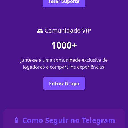
Falar Suporte
👥 Comunidade VIP
1000+
Junte-se a uma comunidade exclusiva de
jogadores e compartilhe experiências!
Entrar Grupo
📱 Como Seguir no Telegram