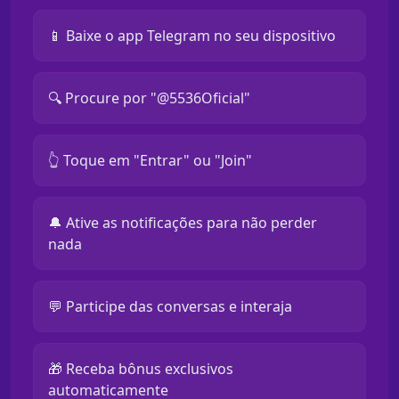
📱 Baixe o app Telegram no seu dispositivo
🔍 Procure por "@5536Oficial"
👆 Toque em "Entrar" ou "Join"
🔔 Ative as notificações para não perder
nada
💬 Participe das conversas e interaja
🎁 Receba bônus exclusivos
automaticamente