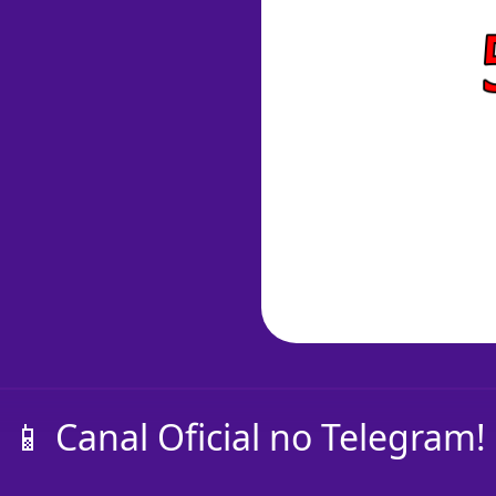
📱 Canal Oficial no Telegram!