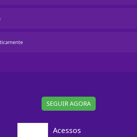
a
aticamente
SEGUIR AGORA
Acessos