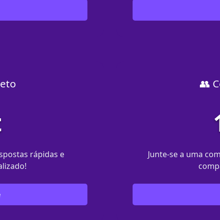
reto
👥 
t
espostas rápidas e
Junte-se a uma com
lizado!
compa
e