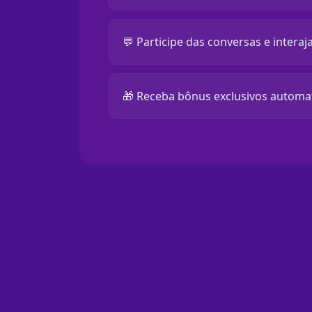
💬 Participe das conversas e interaj
🎁 Receba bônus exclusivos autom