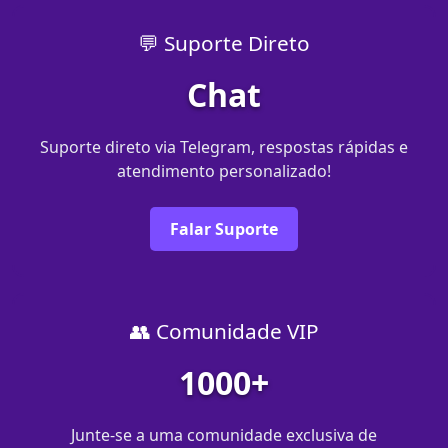
💬 Suporte Direto
Chat
Suporte direto via Telegram, respostas rápidas e
atendimento personalizado!
Falar Suporte
👥 Comunidade VIP
1000+
Junte-se a uma comunidade exclusiva de