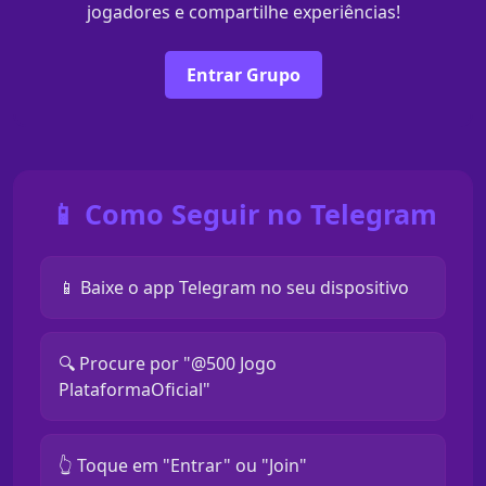
jogadores e compartilhe experiências!
Entrar Grupo
📱 Como Seguir no Telegram
📱 Baixe o app Telegram no seu dispositivo
🔍 Procure por "@500 Jogo
PlataformaOficial"
👆 Toque em "Entrar" ou "Join"