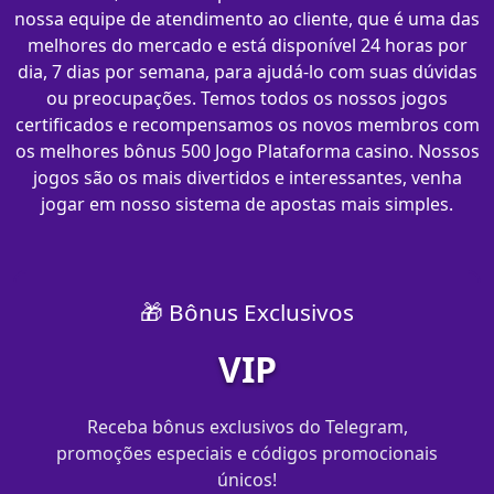
nossa equipe de atendimento ao cliente, que é uma das
melhores do mercado e está disponível 24 horas por
dia, 7 dias por semana, para ajudá-lo com suas dúvidas
ou preocupações. Temos todos os nossos jogos
certificados e recompensamos os novos membros com
os melhores bônus 500 Jogo Plataforma casino. Nossos
jogos são os mais divertidos e interessantes, venha
jogar em nosso sistema de apostas mais simples.
🎁 Bônus Exclusivos
VIP
Receba bônus exclusivos do Telegram,
promoções especiais e códigos promocionais
únicos!