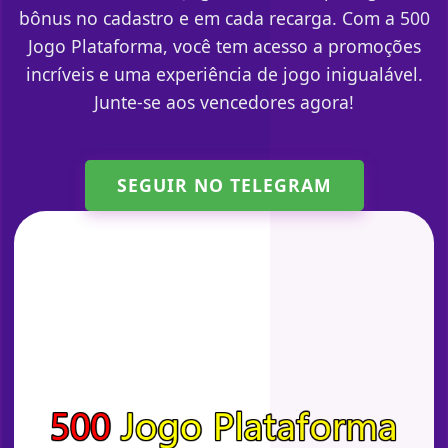
bônus no cadastro e em cada recarga. Com a 500
Jogo Plataforma, você tem acesso a promoções
incríveis e uma experiência de jogo inigualável.
Junte-se aos vencedores agora!
SEGUIR NO TELEGRAM