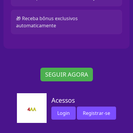
🎁 Receba bônus exclusivos
automaticamente
SEGUIR AGORA
Acessos
Login
Registrar-se