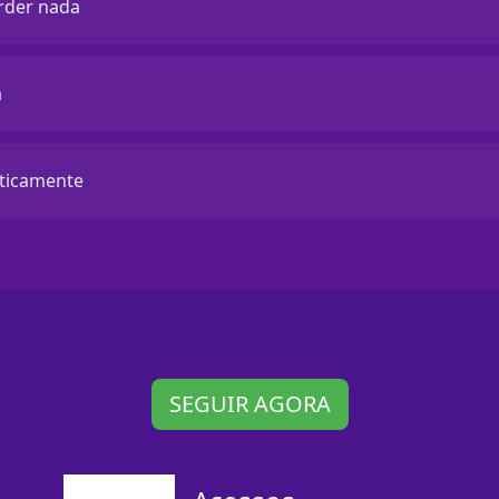
erder nada
a
aticamente
SEGUIR AGORA