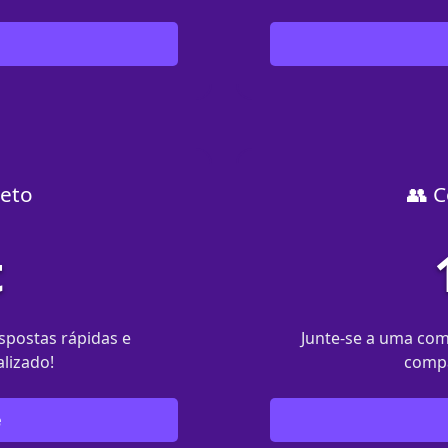
reto
👥 
t
espostas rápidas e
Junte-se a uma com
lizado!
compa
e