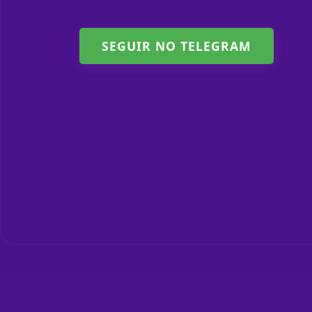
SEGUIR NO TELEGRAM