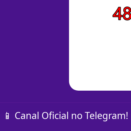
📱 Canal Oficial no Telegram!