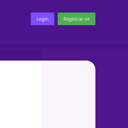
Login
Registrar-se