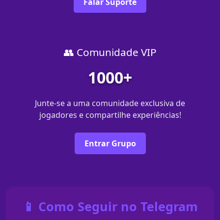
Falar Suporte
👥 Comunidade VIP
1000+
Junte-se a uma comunidade exclusiva de
jogadores e compartilhe experiências!
Entrar Grupo
📱 Como Seguir no Telegram