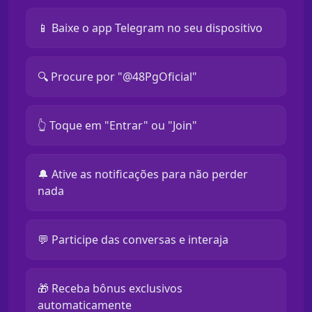
📱 Baixe o app Telegram no seu dispositivo
🔍 Procure por "@48PgOficial"
👆 Toque em "Entrar" ou "Join"
🔔 Ative as notificações para não perder
nada
💬 Participe das conversas e interaja
🎁 Receba bônus exclusivos
automaticamente