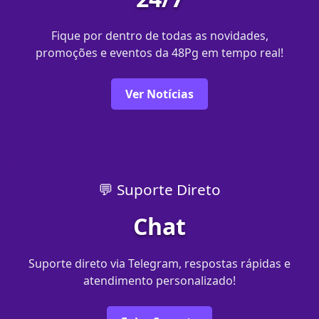
Fique por dentro de todas as novidades,
promoções e eventos da 48Pg em tempo real!
Ver Notícias
💬 Suporte Direto
Chat
Suporte direto via Telegram, respostas rápidas e
atendimento personalizado!