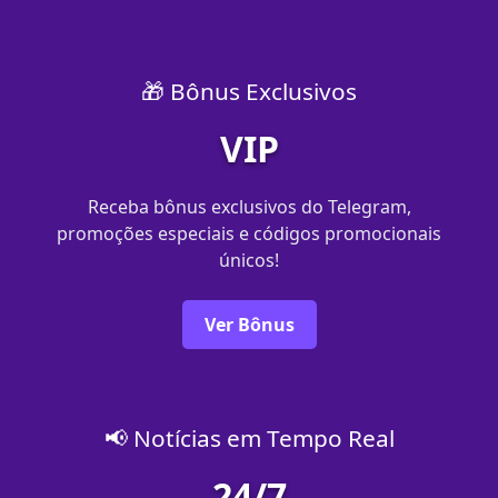
🎁 Bônus Exclusivos
VIP
Receba bônus exclusivos do Telegram,
promoções especiais e códigos promocionais
únicos!
Ver Bônus
📢 Notícias em Tempo Real
24/7