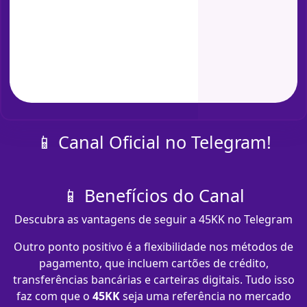
📱 Canal Oficial no Telegram!
📱 Benefícios do Canal
Descubra as vantagens de seguir a 45KK no Telegram
Outro ponto positivo é a flexibilidade nos métodos de
pagamento, que incluem cartões de crédito,
transferências bancárias e carteiras digitais. Tudo isso
faz com que o
45KK
seja uma referência no mercado