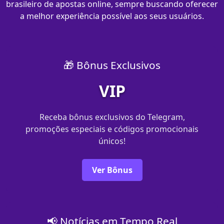
brasileiro de apostas online, sempre buscando oferecer
a melhor experiência possível aos seus usuários.
🎁 Bônus Exclusivos
VIP
Receba bônus exclusivos do Telegram,
promoções especiais e códigos promocionais
únicos!
Ver Bônus
📢 Notícias em Tempo Real