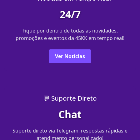
24/7
Fique por dentro de todas as novidades,
promoções e eventos da 45KK em tempo real!
Ver Notícias
💬 Suporte Direto
Chat
Suporte direto via Telegram, respostas rápidas e
atendimento personalizado!