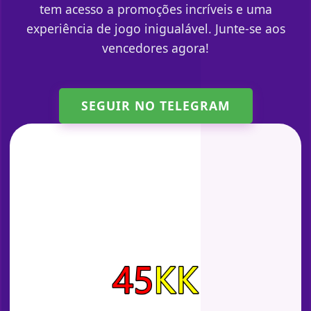
tem acesso a promoções incríveis e uma
experiência de jogo inigualável. Junte-se aos
vencedores agora!
SEGUIR NO TELEGRAM