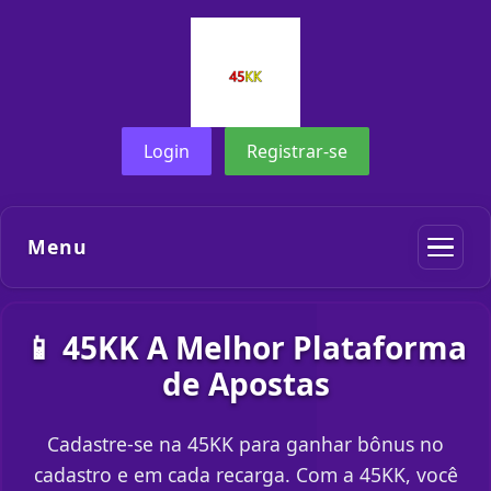
Login
Registrar-se
Menu
📱 45KK A Melhor Plataforma
de Apostas
Cadastre-se na 45KK para ganhar bônus no
cadastro e em cada recarga. Com a 45KK, você