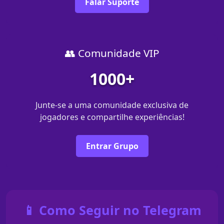
Falar Suporte
👥 Comunidade VIP
1000+
Junte-se a uma comunidade exclusiva de
jogadores e compartilhe experiências!
Entrar Grupo
📱 Como Seguir no Telegram