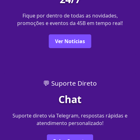
Fique por dentro de todas as novidades,
promoções e eventos da 45B em tempo real!
Ver Notícias
💬 Suporte Direto
Chat
Suporte direto via Telegram, respostas rápidas e
atendimento personalizado!