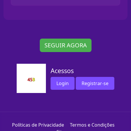
SEGUIR AGORA
Acessos
Login
Registrar-se
Políticas de Privacidade
Termos e Condições