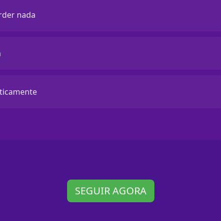
erder nada
a
aticamente
SEGUIR AGORA