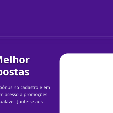
Melhor
postas
bônus no cadastro e em
em acesso a promoções
ualável. Junte-se aos