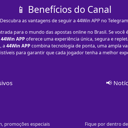
📱 Benefícios do Canal
Descubra as vantagens de seguir a 44Win APP no Telegra
entrada para o mundo das apostas online no Brasil. Se você
a
44Win APP
oferece uma experiência única, segura e repl
, a
44Win APP
combina tecnologia de ponta, uma ampla va
stíveis para garantir que cada jogador tenha a melhor expe
sivos
📢 Notí
m, promoções especiais
Fique por dentro d