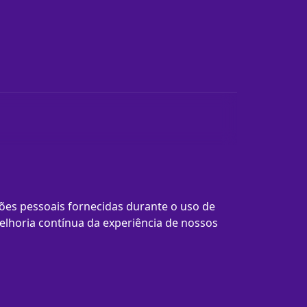
ões pessoais fornecidas durante o uso de
elhoria contínua da experiência de nossos