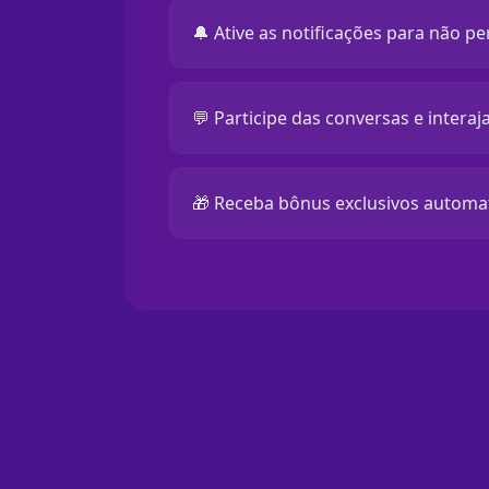
🔔 Ative as notificações para não p
💬 Participe das conversas e interaj
🎁 Receba bônus exclusivos autom