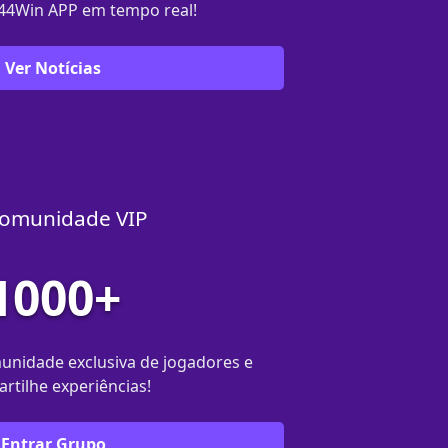
44Win APP em tempo real!
Ver Notícias
Comunidade VIP
1000+
unidade exclusiva de jogadores e
rtilhe experiências!
Entrar Grupo