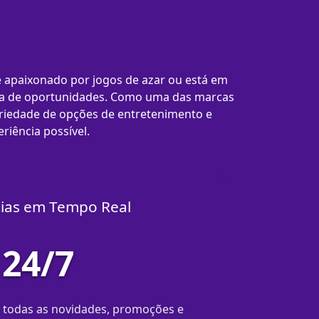
m
 é apaixonado por jogos de azar ou está em
eta de oportunidades. Como uma das marcas
riedade de opções de entretenimento e
riência possível.
cias em Tempo Real
24/7
e todas as novidades, promoções e