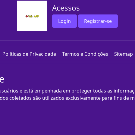
Acessos
Login
Registrar-se
Políticas de Privacidade
Termos e Condições
Sitemap
de
 usuários e está empenhada em proteger todas as informaç
os coletados são utilizados exclusivamente para fins de m