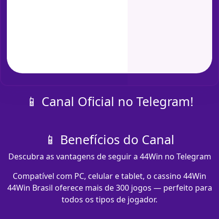
📱 Canal Oficial no Telegram!
📱 Benefícios do Canal
Descubra as vantagens de seguir a 44Win no Telegram
Compatível com PC, celular e tablet, o cassino 44Win
44Win Brasil oferece mais de 300 jogos — perfeito para
todos os tipos de jogador.