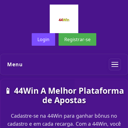
Login
Registrar-se
Menu
📱 44Win A Melhor Plataforma
de Apostas
Cadastre-se na 44Win para ganhar bônus no
cadastro e em cada recarga. Com a 44Win, você