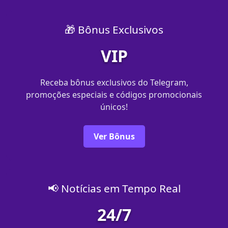
🎁 Bônus Exclusivos
VIP
Receba bônus exclusivos do Telegram,
promoções especiais e códigos promocionais
únicos!
Ver Bônus
📢 Notícias em Tempo Real
24/7