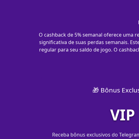
O cashback de 5% semanal oferece uma re
significativa de suas perdas semanais. Es
regular para seu saldo de jogo. O cashba
🎁 Bônus Exclu
VIP
Receba bônus exclusivos do Telegra