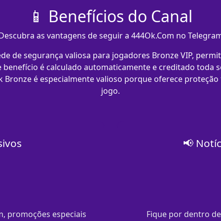
📱 Benefícios do Canal
Descubra as vantagens de seguir a 444Ok.Com no Telegra
de de segurança valiosa para jogadores Bronze VIP, perm
te benefício é calculado automaticamente e creditado tod
ck Bronze é especialmente valioso porque oferece proteç
jogo.
sivos
📢 Notí
m, promoções especiais
Fique por dentro d