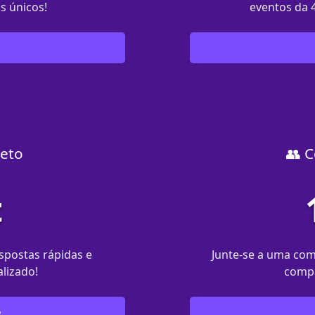
s únicos!
eventos da 
reto
👥 
t
espostas rápidas e
Junte-se a uma com
lizado!
compa
e