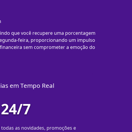
m
itindo que você recupere uma porcentagem
a segunda-feira, proporcionando um impulso
ão financeira sem comprometer a emoção do
cias em Tempo Real
24/7
e todas as novidades, promoções e