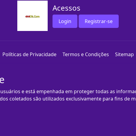
Acessos
Login
Registrar-se
Políticas de Privacidade
Termos e Condições
Sitemap
de
s usuários e está empenhada em proteger todas as informa
os coletados são utilizados exclusivamente para fins de m