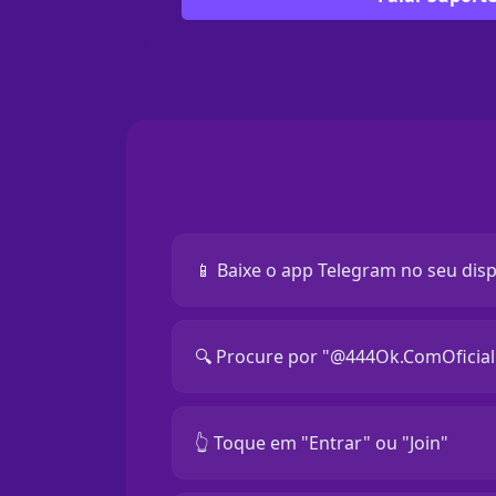
📱 Baixe o app Telegram no seu disp
🔍 Procure por "@444Ok.ComOficial
👆 Toque em "Entrar" ou "Join"