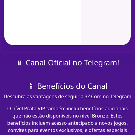
📱 Canal Oficial no Telegram!
📱 Benefícios do Canal
Descubra as vantagens de seguir a 3Z.Com no Telegram
O nível Prata VIP também inclui benefícios adicionais
que não estão disponíveis no nível Bronze. Estes
benefícios incluem acesso antecipado a novos jogos,
convites para eventos exclusivos, e ofertas especiais