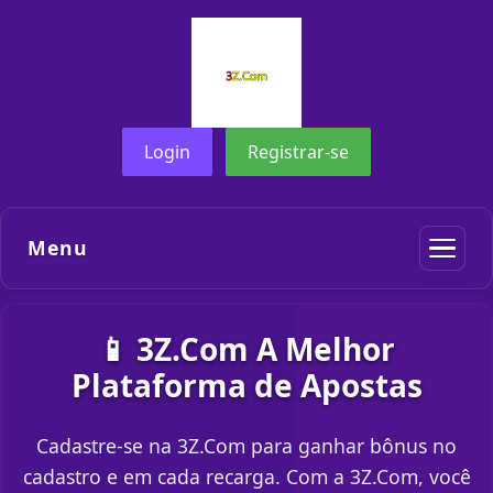
Login
Registrar-se
Menu
📱 3Z.Com A Melhor
Plataforma de Apostas
Cadastre-se na 3Z.Com para ganhar bônus no
cadastro e em cada recarga. Com a 3Z.Com, você