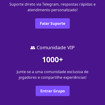
Suporte direto via Telegram, respostas rápidas e
atendimento personalizado!
Falar Suporte
👥 Comunidade VIP
1000+
Junte-se a uma comunidade exclusiva de
jogadores e compartilhe experiências!
Entrar Grupo