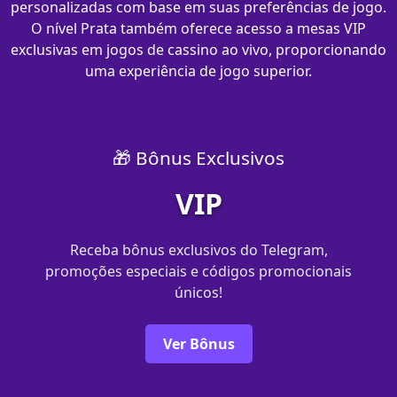
personalizadas com base em suas preferências de jogo.
O nível Prata também oferece acesso a mesas VIP
exclusivas em jogos de cassino ao vivo, proporcionando
uma experiência de jogo superior.
🎁 Bônus Exclusivos
VIP
Receba bônus exclusivos do Telegram,
promoções especiais e códigos promocionais
únicos!
Ver Bônus