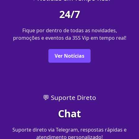
24/7
Fique por dentro de todas as novidades,
promoções e eventos da 3SS Vip em tempo real!
Ver Notícias
💬 Suporte Direto
Chat
Suporte direto via Telegram, respostas rápidas e
atendimento personalizado!