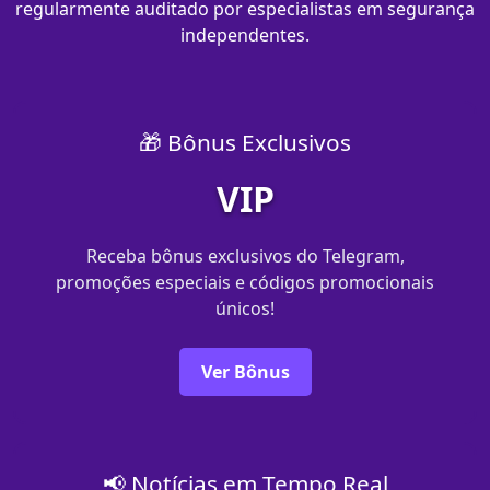
regularmente auditado por especialistas em segurança
independentes.
🎁 Bônus Exclusivos
VIP
Receba bônus exclusivos do Telegram,
promoções especiais e códigos promocionais
únicos!
Ver Bônus
📢 Notícias em Tempo Real