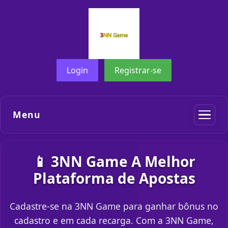
Login
Registrar-se
Menu
📱 3NN Game A Melhor
Plataforma de Apostas
Cadastre-se na 3NN Game para ganhar bônus no
cadastro e em cada recarga. Com a 3NN Game,