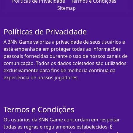
Políticas de Privacidade
Termos e Condições
Sitemap
Políticas de Privacidade
A 3NN Game valoriza a privacidade de seus usuários e
está empenhada em proteger todas as informações
pessoais fornecidas durante o uso de nossos canais de
comunicação. Todos os dados coletados são utilizados
exclusivamente para fins de melhoria contínua da
experiência de nossos jogadores.
Termos e Condições
Os usuários da 3NN Game concordam em respeitar
todas as regras e regulamentos estabelecidos. É