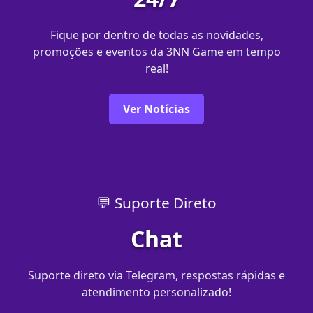
Fique por dentro de todas as novidades,
promoções e eventos da 3NN Game em tempo
real!
Ver Notícias
💬 Suporte Direto
Chat
Suporte direto via Telegram, respostas rápidas e
atendimento personalizado!