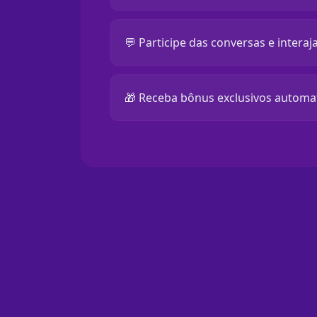
💬 Participe das conversas e interaj
🎁 Receba bônus exclusivos autom