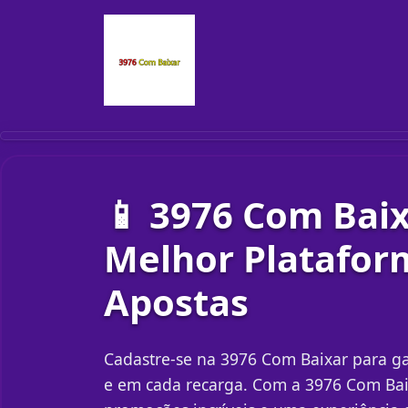
📱 3976 Com Baix
Melhor Platafor
Apostas
Cadastre-se na 3976 Com Baixar para g
e em cada recarga. Com a 3976 Com Baix