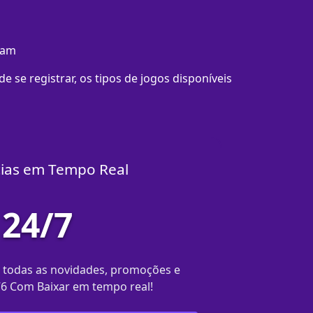
ram
 se registrar, os tipos de jogos disponíveis
cias em Tempo Real
24/7
e todas as novidades, promoções e
76 Com Baixar em tempo real!