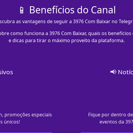
📱 Benefícios do Canal
scubra as vantagens de seguir a 3976 Com Baixar no Teleg
bre como funciona a 3976 Com Baixar, quais os benefícios de
e dicas para tirar o máximo proveito da plataforma.
sivos
📢 Notí
m, promoções especiais
Fique por dentro d
s únicos!
eventos da 39