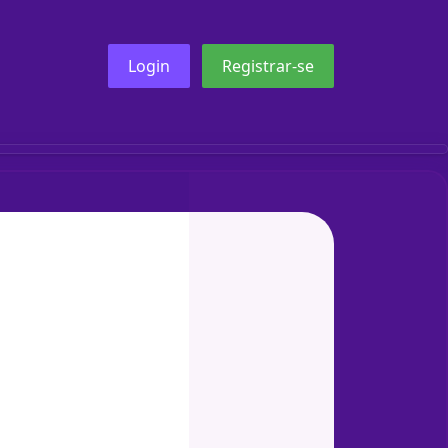
Login
Registrar-se