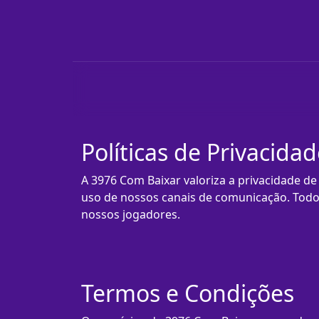
Políticas de Privacida
A 3976 Com Baixar valoriza a privacidade d
uso de nossos canais de comunicação. Todos
nossos jogadores.
Termos e Condições