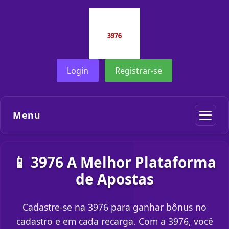
Login
Registrar-se
Menu
📱 3976 A Melhor Plataforma
de Apostas
Cadastre-se na 3976 para ganhar bônus no
cadastro e em cada recarga. Com a 3976, você