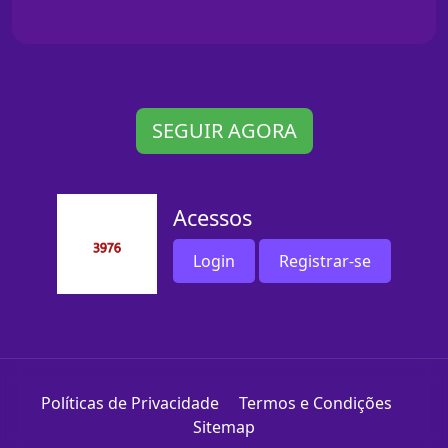
SEGUIR AGORA
Acessos
Login
Registrar-se
Políticas de Privacidade
Termos e Condições
Sitemap