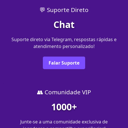
💬 Suporte Direto
Chat
Suporte direto via Telegram, respostas rápidas e
atendimento personalizado!
Falar Suporte
👥 Comunidade VIP
1000+
Junte-se a uma comunidade exclusiva de