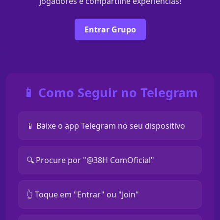
jogadores e compartilhe experiências!
Entrar Grupo
📱 Como Seguir no Telegram
📱 Baixe o app Telegram no seu dispositivo
🔍 Procure por "@38H ComOficial"
👆 Toque em "Entrar" ou "Join"