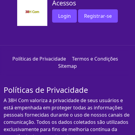
Acessos
Login
Registrar-se
Políticas de Privacidade
Termos e Condições
Sitemap
Políticas de Privacidade
A 38H Com valoriza a privacidade de seus usuários e
está empenhada em proteger todas as informações
pessoais fornecidas durante o uso de nossos canais de
comunicação. Todos os dados coletados são utilizados
exclusivamente para fins de melhoria contínua da