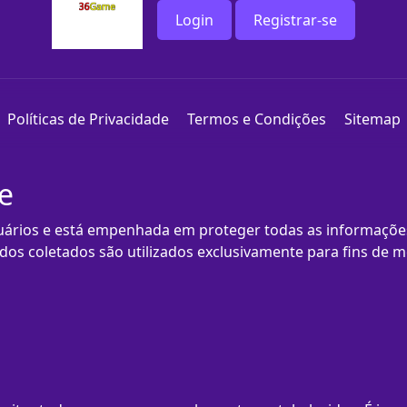
Login
Registrar-se
Políticas de Privacidade
Termos e Condições
Sitemap
de
suários e está empenhada em proteger todas as informaçõe
os coletados são utilizados exclusivamente para fins de m