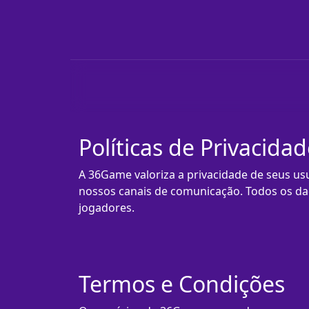
Políticas de Privacida
A 36Game valoriza a privacidade de seus u
nossos canais de comunicação. Todos os dad
jogadores.
Termos e Condições