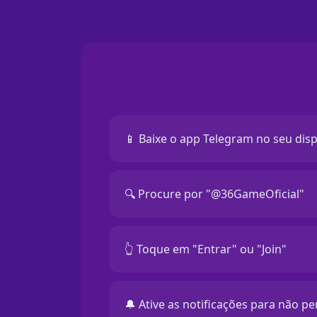
📱 Baixe o app Telegram no seu disp
🔍 Procure por "@36GameOficial"
👆 Toque em "Entrar" ou "Join"
🔔 Ative as notificações para não p