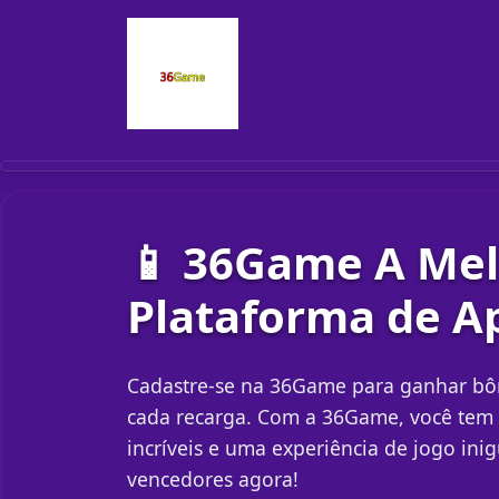
📱 36Game A Me
Plataforma de A
Cadastre-se na 36Game para ganhar bô
cada recarga. Com a 36Game, você tem
incríveis e uma experiência de jogo inig
vencedores agora!