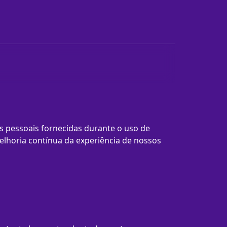
s pessoais fornecidas durante o uso de
elhoria contínua da experiência de nossos