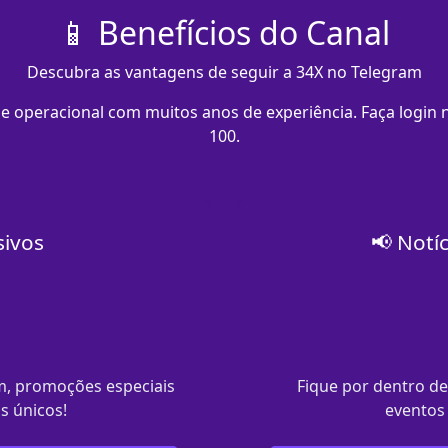
📱 Benefícios do Canal
Descubra as vantagens de seguir a 34X no Telegram
pe operacional com muitos anos de experiência. Faça login
100.
sivos
📢 Notí
m, promoções especiais
Fique por dentro d
s únicos!
eventos