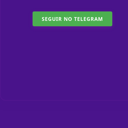
SEGUIR NO TELEGRAM