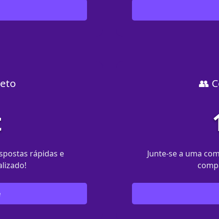
reto
👥 
t
espostas rápidas e
Junte-se a uma com
lizado!
compa
e