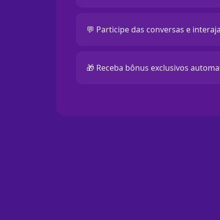
💬 Participe das conversas e interaj
🎁 Receba bônus exclusivos autom