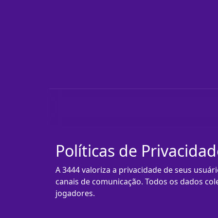
Políticas de Privacida
A 3444 valoriza a privacidade de seus usuá
canais de comunicação. Todos os dados cole
jogadores.