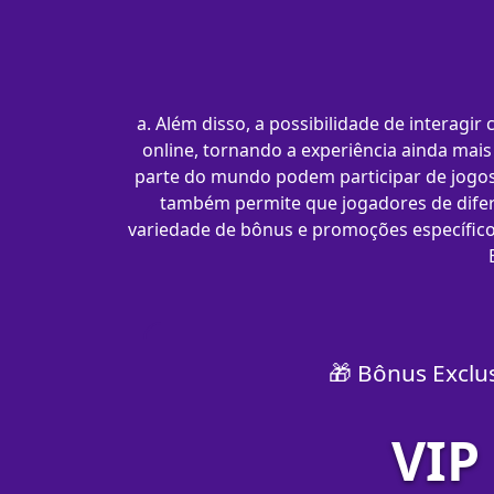
a. Além disso, a possibilidade de interagi
online, tornando a experiência ainda mais
parte do mundo podem participar de jogos
também permite que jogadores de difer
variedade de bônus e promoções específico
🎁 Bônus Exclu
VIP