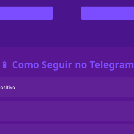
e
📱 Como Seguir no Telegram
ositivo