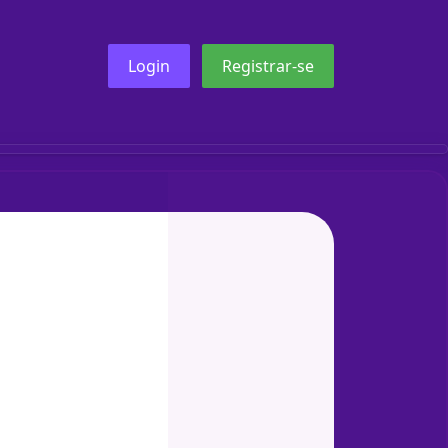
Login
Registrar-se