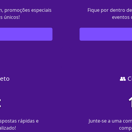
m, promoções especiais
Fique por dentro d
s únicos!
eventos 
reto
👥 
t
espostas rápidas e
Junte-se a uma com
lizado!
compa