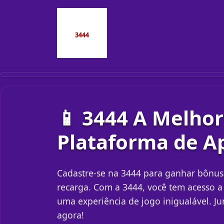
📱 3444 A Melhor
Plataforma de A
Cadastre-se na 3444 para ganhar bônus
recarga. Com a 3444, você tem acesso a
uma experiência de jogo inigualável. J
agora!