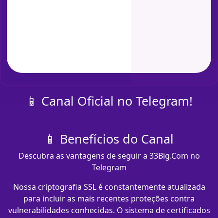
📱 Canal Oficial no Telegram!
📱 Benefícios do Canal
Descubra as vantagens de seguir a 33Big.Com no
Telegram
Nossa criptografia SSL é constantemente atualizada
para incluir as mais recentes proteções contra
vulnerabilidades conhecidas. O sistema de certificados