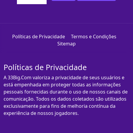
Políticas de Privacidade
Termos e Condições
Sitemap
Políticas de Privacidade
A 33Big.Com valoriza a privacidade de seus usuários e
está empenhada em proteger todas as informações
pessoais fornecidas durante o uso de nossos canais de
comunicação. Todos os dados coletados são utilizados
exclusivamente para fins de melhoria contínua da
experiência de nossos jogadores.