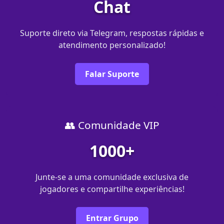
Chat
Suporte direto via Telegram, respostas rápidas e
atendimento personalizado!
Falar Suporte
👥 Comunidade VIP
1000+
Junte-se a uma comunidade exclusiva de
jogadores e compartilhe experiências!
Entrar Grupo