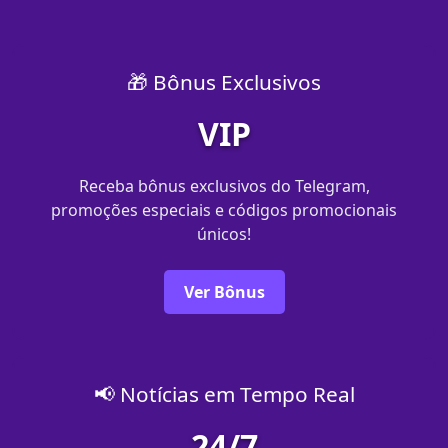
🎁 Bônus Exclusivos
VIP
Receba bônus exclusivos do Telegram,
promoções especiais e códigos promocionais
únicos!
Ver Bônus
📢 Notícias em Tempo Real
24/7