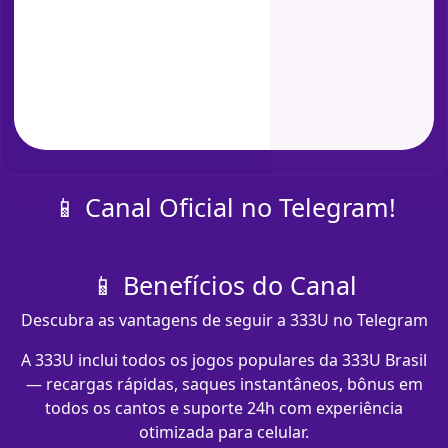
📱 Canal Oficial no Telegram!
📱 Benefícios do Canal
Descubra as vantagens de seguir a 333U no Telegram
A 333U inclui todos os jogos populares da 333U Brasil
— recargas rápidas, saques instantâneos, bônus em
todos os cantos e suporte 24h com experiência
otimizada para celular.