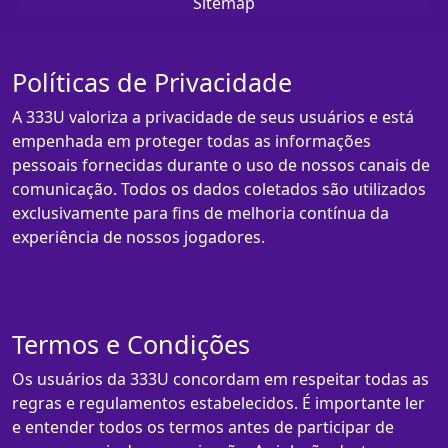
Sitemap
Políticas de Privacidade
A 333U valoriza a privacidade de seus usuários e está
empenhada em proteger todas as informações
pessoais fornecidas durante o uso de nossos canais de
comunicação. Todos os dados coletados são utilizados
exclusivamente para fins de melhoria contínua da
experiência de nossos jogadores.
Termos e Condições
Os usuários da 333U concordam em respeitar todas as
regras e regulamentos estabelecidos. É importante ler
e entender todos os termos antes de participar de