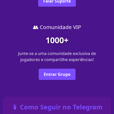
Falar Suporte
👥 Comunidade VIP
1000+
Junte-se a uma comunidade exclusiva de
jogadores e compartilhe experiências!
Entrar Grupo
📱 Como Seguir no Telegram