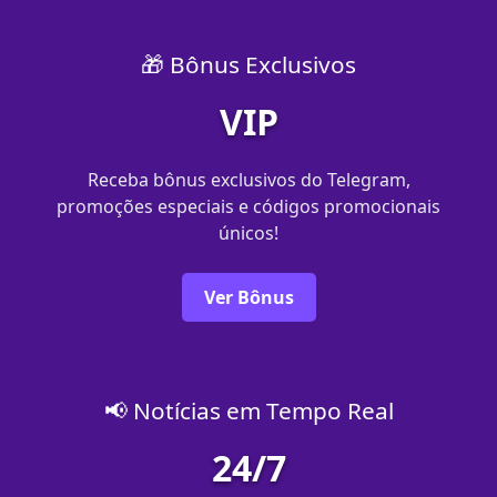
🎁 Bônus Exclusivos
VIP
Receba bônus exclusivos do Telegram,
promoções especiais e códigos promocionais
únicos!
Ver Bônus
📢 Notícias em Tempo Real
24/7