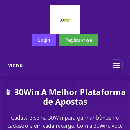
Login
Registrar-se
Menu
📱 30Win A Melhor Plataforma
de Apostas
Cadastre-se na 30Win para ganhar bônus no
cadastro e em cada recarga. Com a 30Win, você