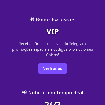
🎁 Bônus Exclusivos
VIP
Receba bônus exclusivos do Telegram,
promoções especiais e códigos promocionais
únicos!
Ver Bônus
📢 Notícias em Tempo Real
24/7