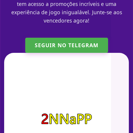
tem acesso a promoções incríveis e uma
experiência de jogo inigualável. Junte-se aos
vencedores agora!
SEGUIR NO TELEGRAM