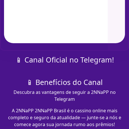
📱 Canal Oficial no Telegram!
📱 Benefícios do Canal
Descubra as vantagens de seguir a 2NNaPP no
Telegram
A 2NNaPP 2NNaPP Brasil é o cassino online mais
completo e seguro da atualidade — junte-se a nós e
comece agora sua jornada rumo aos prêmios!