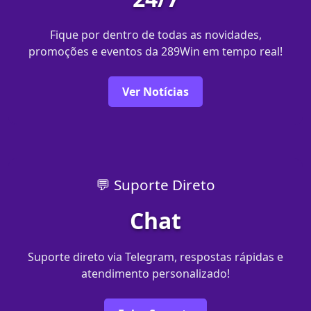
Fique por dentro de todas as novidades,
promoções e eventos da 289Win em tempo real!
Ver Notícias
💬 Suporte Direto
Chat
Suporte direto via Telegram, respostas rápidas e
atendimento personalizado!