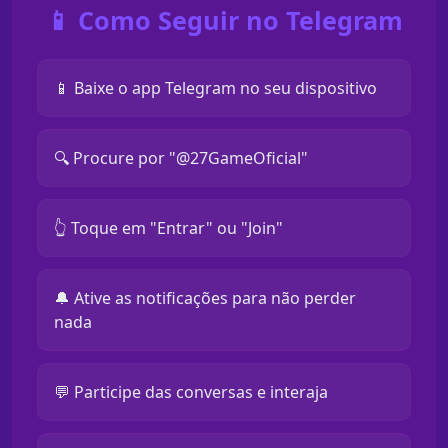
📱 Como Seguir no Telegram
📱 Baixe o app Telegram no seu dispositivo
🔍 Procure por "@27GameOficial"
👆 Toque em "Entrar" ou "Join"
🔔 Ative as notificações para não perder
nada
💬 Participe das conversas e interaja