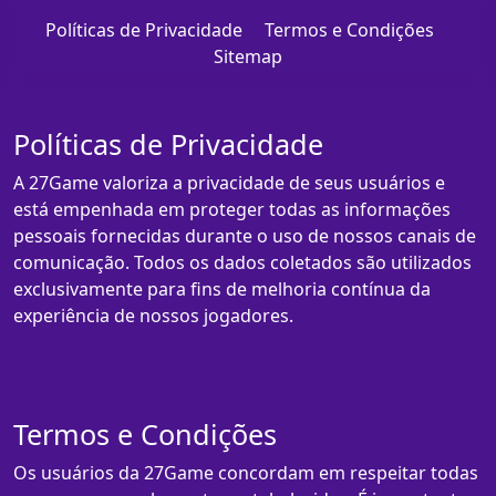
Políticas de Privacidade
Termos e Condições
Sitemap
Políticas de Privacidade
A 27Game valoriza a privacidade de seus usuários e
está empenhada em proteger todas as informações
pessoais fornecidas durante o uso de nossos canais de
comunicação. Todos os dados coletados são utilizados
exclusivamente para fins de melhoria contínua da
experiência de nossos jogadores.
Termos e Condições
Os usuários da 27Game concordam em respeitar todas