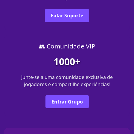
Falar Suporte
👥 Comunidade VIP
1000+
Junte-se a uma comunidade exclusiva de
jogadores e compartilhe experiências!
Entrar Grupo