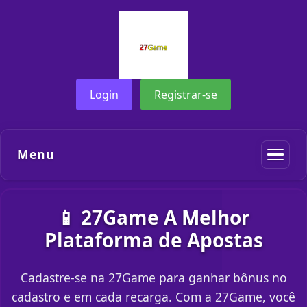
Login
Registrar-se
Menu
📱 27Game A Melhor
Plataforma de Apostas
Cadastre-se na 27Game para ganhar bônus no
cadastro e em cada recarga. Com a 27Game, você