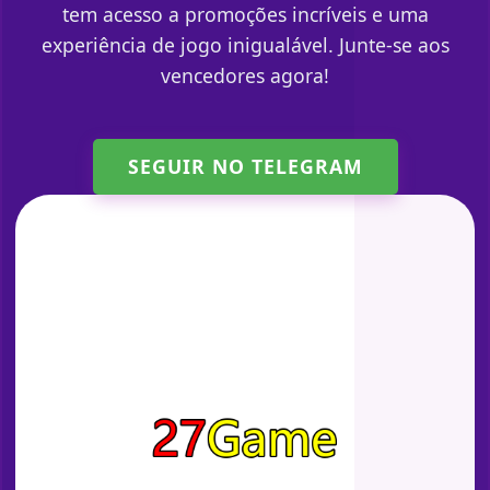
tem acesso a promoções incríveis e uma
experiência de jogo inigualável. Junte-se aos
vencedores agora!
SEGUIR NO TELEGRAM