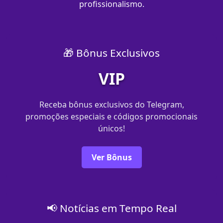
profissionalismo.
🎁 Bônus Exclusivos
VIP
Receba bônus exclusivos do Telegram,
promoções especiais e códigos promocionais
únicos!
Ver Bônus
📢 Notícias em Tempo Real