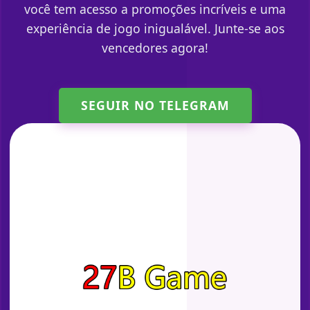
você tem acesso a promoções incríveis e uma
experiência de jogo inigualável. Junte-se aos
vencedores agora!
SEGUIR NO TELEGRAM