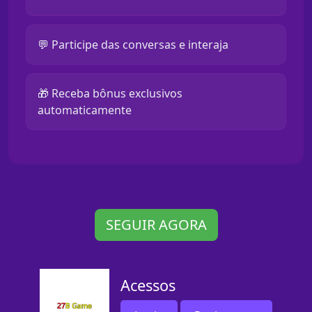
💬 Participe das conversas e interaja
🎁 Receba bônus exclusivos
automaticamente
SEGUIR AGORA
Acessos