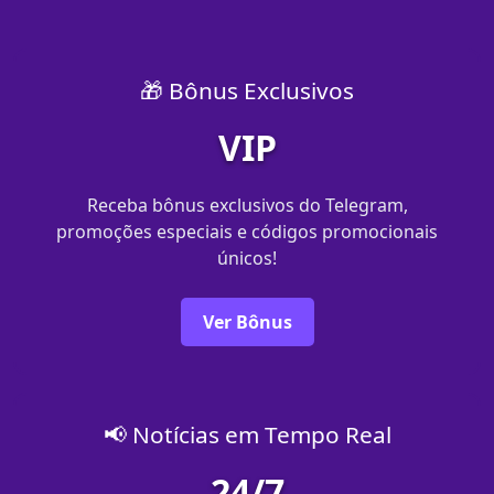
🎁 Bônus Exclusivos
VIP
Receba bônus exclusivos do Telegram,
promoções especiais e códigos promocionais
únicos!
Ver Bônus
📢 Notícias em Tempo Real
24/7