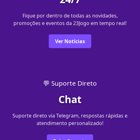
Fique por dentro de todas as novidades,
promoções e eventos da 23Jogo em tempo real!
Ver Notícias
💬 Suporte Direto
Chat
Suporte direto via Telegram, respostas rápidas e
atendimento personalizado!