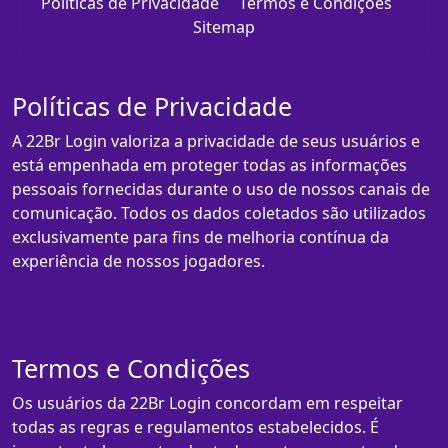
Políticas de Privacidade
Termos e Condições
Sitemap
Políticas de Privacidade
A 22Br Login valoriza a privacidade de seus usuários e
está empenhada em proteger todas as informações
pessoais fornecidas durante o uso de nossos canais de
comunicação. Todos os dados coletados são utilizados
exclusivamente para fins de melhoria contínua da
experiência de nossos jogadores.
Termos e Condições
Os usuários da 22Br Login concordam em respeitar
todas as regras e regulamentos estabelecidos. É