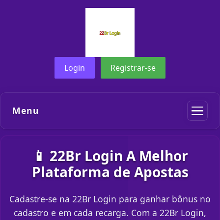
Login
Registrar-se
Menu
📱 22Br Login A Melhor
Plataforma de Apostas
Cadastre-se na 22Br Login para ganhar bônus no
cadastro e em cada recarga. Com a 22Br Login,