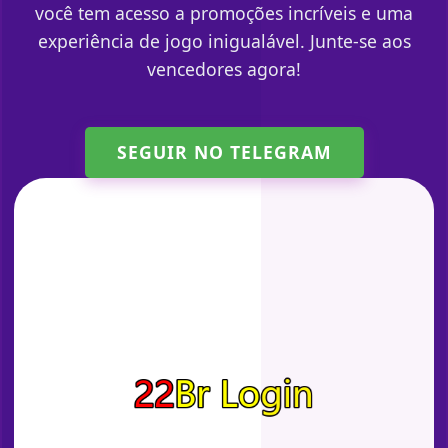
você tem acesso a promoções incríveis e uma
experiência de jogo inigualável. Junte-se aos
vencedores agora!
SEGUIR NO TELEGRAM