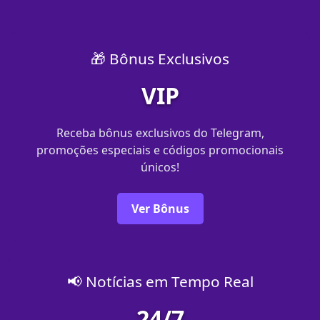
🎁 Bônus Exclusivos
VIP
Receba bônus exclusivos do Telegram,
promoções especiais e códigos promocionais
únicos!
Ver Bônus
📢 Notícias em Tempo Real
24/7