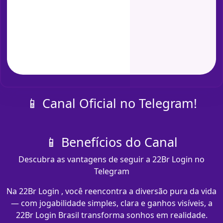
📱 Canal Oficial no Telegram!
📱 Benefícios do Canal
Descubra as vantagens de seguir a 22Br Login no
Telegram
Na 22Br Login , você reencontra a diversão pura da vida
— com jogabilidade simples, clara e ganhos visíveis, a
22Br Login Brasil transforma sonhos em realidade.