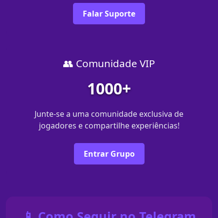
Falar Suporte
👥 Comunidade VIP
1000+
Junte-se a uma comunidade exclusiva de
jogadores e compartilhe experiências!
Entrar Grupo
📱 Como Seguir no Telegram