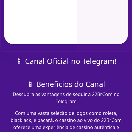
📱 Canal Oficial no Telegram!
📱 Benefícios do Canal
Descubra as vantagens de seguir a 22Br.Com no
Telegram
Com uma vasta seleção de jogos como roleta,
blackjack, e bacará, o cassino ao vivo do 22Br.Com
oferece uma experiência de cassino autêntica e