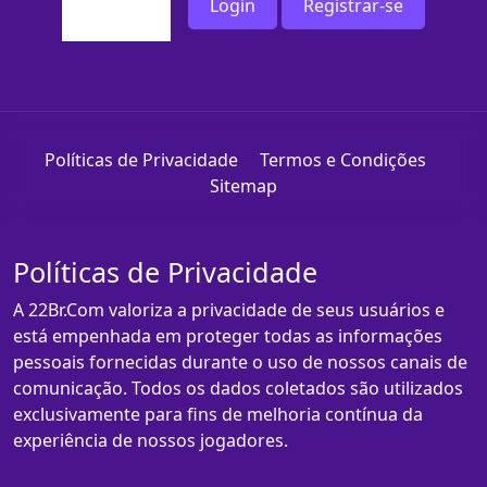
Login
Registrar-se
Políticas de Privacidade
Termos e Condições
Sitemap
Políticas de Privacidade
A 22Br.Com valoriza a privacidade de seus usuários e
está empenhada em proteger todas as informações
pessoais fornecidas durante o uso de nossos canais de
comunicação. Todos os dados coletados são utilizados
exclusivamente para fins de melhoria contínua da
experiência de nossos jogadores.