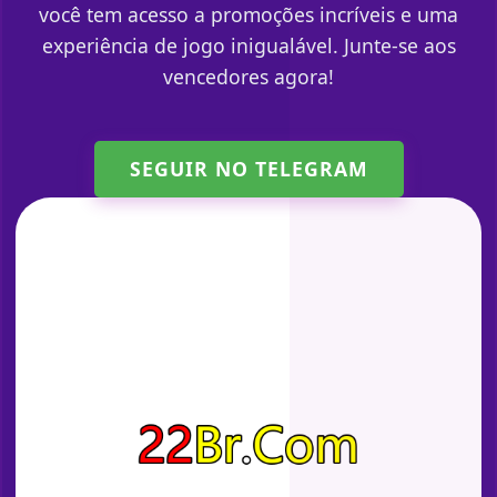
você tem acesso a promoções incríveis e uma
experiência de jogo inigualável. Junte-se aos
vencedores agora!
SEGUIR NO TELEGRAM