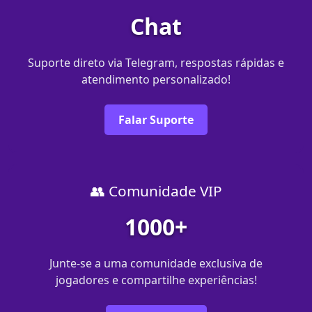
Chat
Suporte direto via Telegram, respostas rápidas e
atendimento personalizado!
Falar Suporte
👥 Comunidade VIP
1000+
Junte-se a uma comunidade exclusiva de
jogadores e compartilhe experiências!