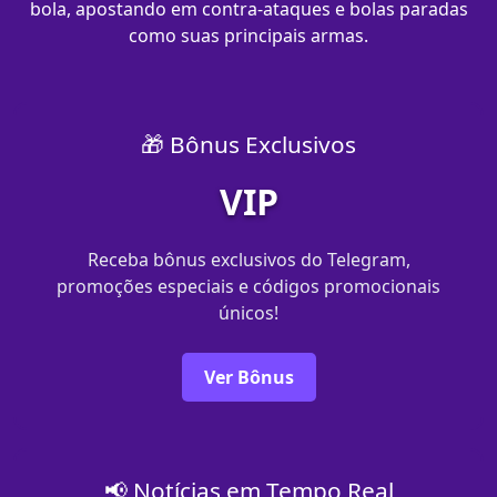
bola, apostando em contra-ataques e bolas paradas
como suas principais armas.
🎁 Bônus Exclusivos
VIP
Receba bônus exclusivos do Telegram,
promoções especiais e códigos promocionais
únicos!
Ver Bônus
📢 Notícias em Tempo Real