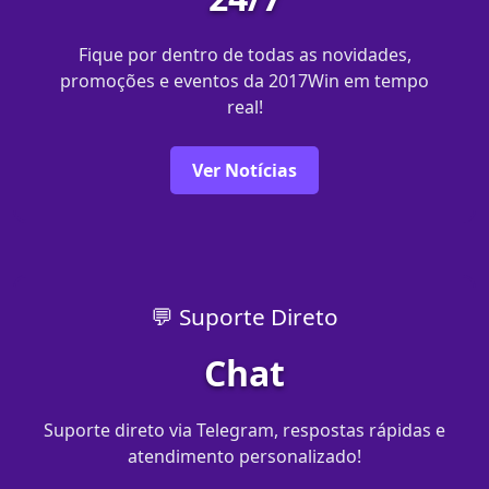
Fique por dentro de todas as novidades,
promoções e eventos da 2017Win em tempo
real!
Ver Notícias
💬 Suporte Direto
Chat
Suporte direto via Telegram, respostas rápidas e
atendimento personalizado!