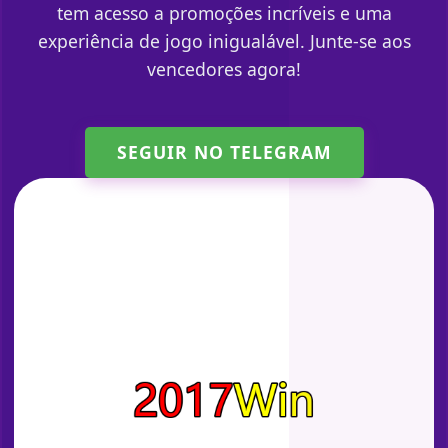
tem acesso a promoções incríveis e uma
experiência de jogo inigualável. Junte-se aos
vencedores agora!
SEGUIR NO TELEGRAM