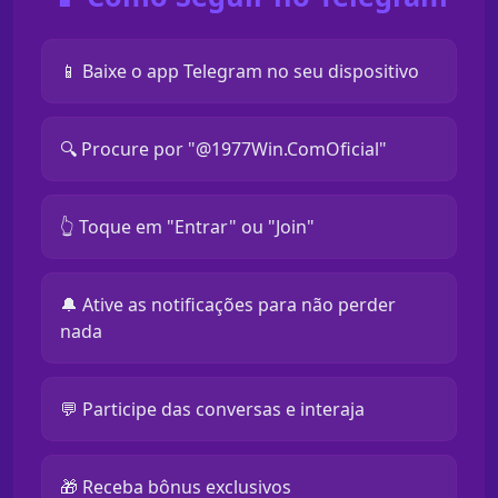
📱 Baixe o app Telegram no seu dispositivo
🔍 Procure por "@1977Win.ComOficial"
👆 Toque em "Entrar" ou "Join"
🔔 Ative as notificações para não perder
nada
💬 Participe das conversas e interaja
🎁 Receba bônus exclusivos