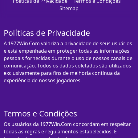
Políticas de Privacidade
Termos e Condições
Sitemap
Políticas de Privacidade
A 1977Win.Com valoriza a privacidade de seus usuários
e está empenhada em proteger todas as informações
pessoais fornecidas durante o uso de nossos canais de
comunicação. Todos os dados coletados são utilizados
exclusivamente para fins de melhoria contínua da
experiência de nossos jogadores.
Termos e Condições
Os usuários da 1977Win.Com concordam em respeitar
todas as regras e regulamentos estabelecidos. É