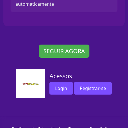
automaticamente
SEGUIR AGORA
Acessos
Login
Registrar-se