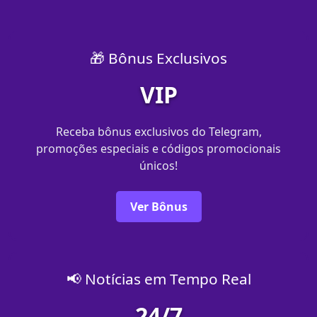
🎁 Bônus Exclusivos
VIP
Receba bônus exclusivos do Telegram,
promoções especiais e códigos promocionais
únicos!
Ver Bônus
📢 Notícias em Tempo Real
24/7