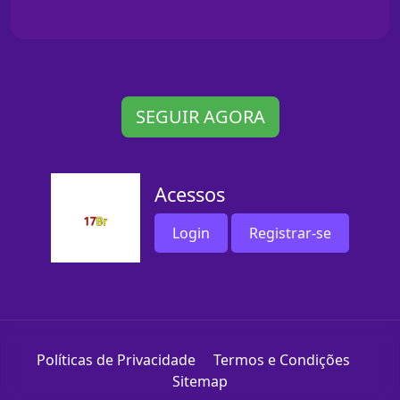
SEGUIR AGORA
Acessos
Login
Registrar-se
Políticas de Privacidade
Termos e Condições
Sitemap