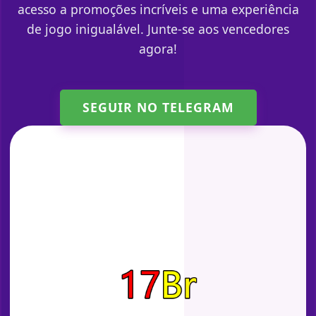
acesso a promoções incríveis e uma experiência
de jogo inigualável. Junte-se aos vencedores
agora!
SEGUIR NO TELEGRAM