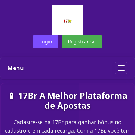
Login
Registrar-se
Menu
📱 17Br A Melhor Plataforma
de Apostas
Cadastre-se na 17Br para ganhar bônus no
cadastro e em cada recarga. Com a 17Br, você tem