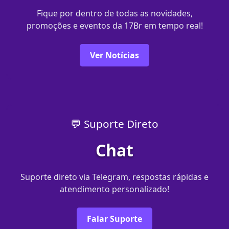
Fique por dentro de todas as novidades,
promoções e eventos da 17Br em tempo real!
Ver Notícias
💬 Suporte Direto
Chat
Suporte direto via Telegram, respostas rápidas e
atendimento personalizado!
Falar Suporte