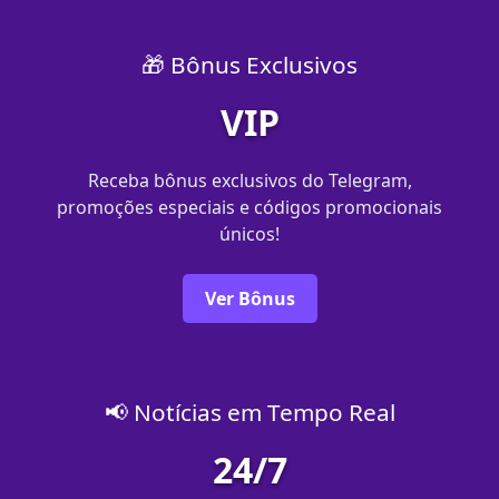
🎁 Bônus Exclusivos
VIP
Receba bônus exclusivos do Telegram,
promoções especiais e códigos promocionais
únicos!
Ver Bônus
📢 Notícias em Tempo Real
24/7