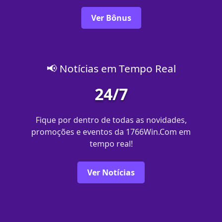
Ver Bônus
📢 Notícias em Tempo Real
24/7
Fique por dentro de todas as novidades,
promoções e eventos da 1766Win.Com em
tempo real!
Ver Notícias