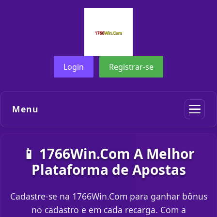
Login
Registrar-se
Menu
📱 1766Win.Com A Melhor
Plataforma de Apostas
Cadastre-se na 1766Win.Com para ganhar bônus
no cadastro e em cada recarga. Com a