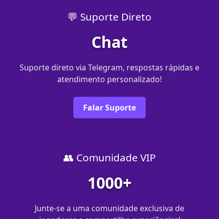
💬 Suporte Direto
Chat
Suporte direto via Telegram, respostas rápidas e
atendimento personalizado!
Falar Suporte
👥 Comunidade VIP
1000+
Junte-se a uma comunidade exclusiva de