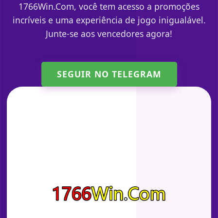
1766Win.Com, você tem acesso a promoções
incríveis e uma experiência de jogo inigualável.
Junte-se aos vencedores agora!
SEGUIR NO TELEGRAM