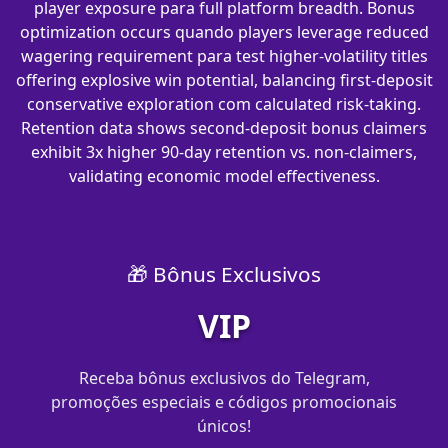
player exposure para full platform breadth. Bonus
optimization occurs quando players leverage reduced
wagering requirement para test higher-volatility titles
offering explosive win potential, balancing first-deposit
conservative exploration com calculated risk-taking.
Retention data shows second-deposit bonus claimers
exhibit 3x higher 90-day retention vs. non-claimers,
validating economic model effectiveness.
🎁 Bônus Exclusivos
VIP
Receba bônus exclusivos do Telegram,
promoções especiais e códigos promocionais
únicos!