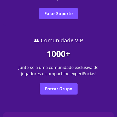
Falar Suporte
👥 Comunidade VIP
1000+
Junte-se a uma comunidade exclusiva de
jogadores e compartilhe experiências!
Entrar Grupo