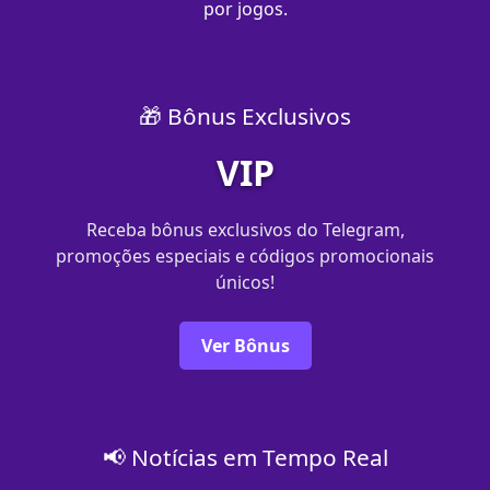
por jogos.
🎁 Bônus Exclusivos
VIP
Receba bônus exclusivos do Telegram,
promoções especiais e códigos promocionais
únicos!
Ver Bônus
📢 Notícias em Tempo Real