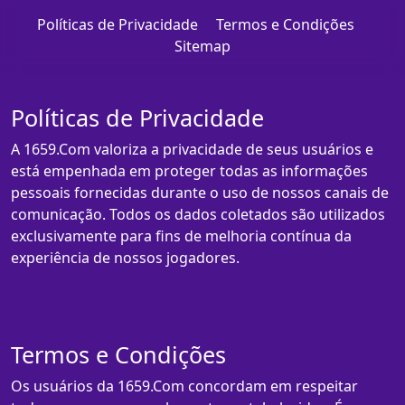
Políticas de Privacidade
Termos e Condições
Sitemap
Políticas de Privacidade
A 1659.Com valoriza a privacidade de seus usuários e
está empenhada em proteger todas as informações
pessoais fornecidas durante o uso de nossos canais de
comunicação. Todos os dados coletados são utilizados
exclusivamente para fins de melhoria contínua da
experiência de nossos jogadores.
Termos e Condições
Os usuários da 1659.Com concordam em respeitar