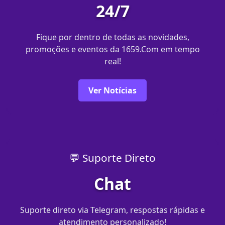
24/7
Fique por dentro de todas as novidades,
promoções e eventos da 1659.Com em tempo
real!
Ver Notícias
💬 Suporte Direto
Chat
Suporte direto via Telegram, respostas rápidas e
atendimento personalizado!