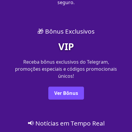
seguro.
🎁 Bônus Exclusivos
VIP
Receba bônus exclusivos do Telegram,
promoções especiais e códigos promocionais
únicos!
Ver Bônus
📢 Notícias em Tempo Real