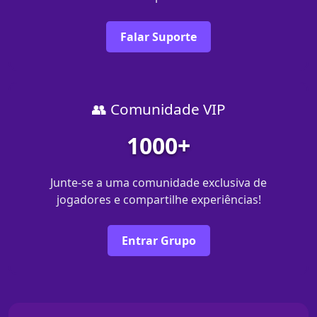
Falar Suporte
👥 Comunidade VIP
1000+
Junte-se a uma comunidade exclusiva de
jogadores e compartilhe experiências!
Entrar Grupo