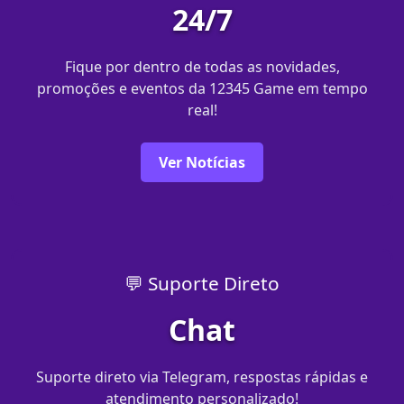
24/7
Fique por dentro de todas as novidades,
promoções e eventos da 12345 Game em tempo
real!
Ver Notícias
💬 Suporte Direto
Chat
Suporte direto via Telegram, respostas rápidas e
atendimento personalizado!