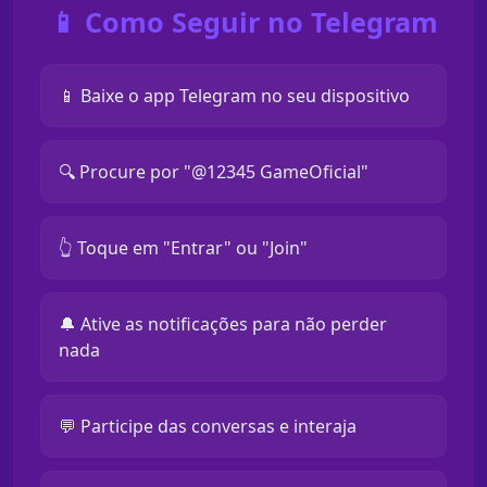
📱 Como Seguir no Telegram
📱 Baixe o app Telegram no seu dispositivo
🔍 Procure por "@12345 GameOficial"
👆 Toque em "Entrar" ou "Join"
🔔 Ative as notificações para não perder
nada
💬 Participe das conversas e interaja