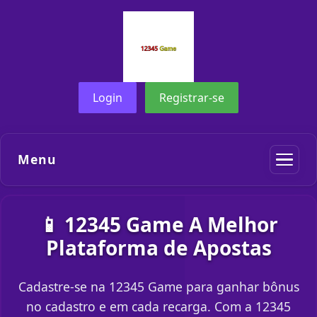
Login
Registrar-se
Menu
📱 12345 Game A Melhor
Plataforma de Apostas
Cadastre-se na 12345 Game para ganhar bônus
no cadastro e em cada recarga. Com a 12345