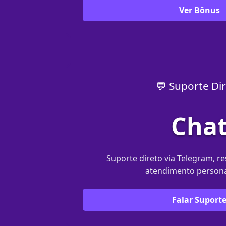
Ver Bônus
💬 Suporte Di
Cha
Suporte direto via Telegram, r
atendimento persona
Falar Suport