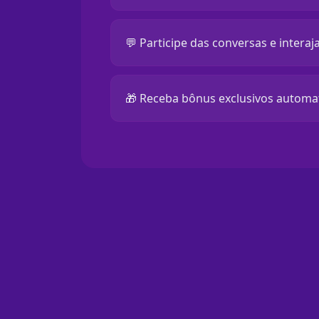
💬 Participe das conversas e interaj
🎁 Receba bônus exclusivos autom