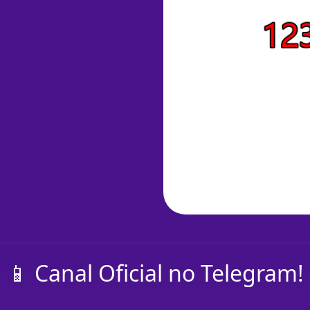
📱 Canal Oficial no Telegram!