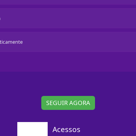
a
aticamente
SEGUIR AGORA
Acessos