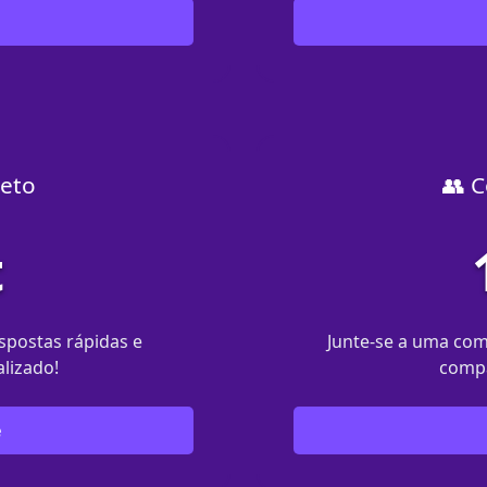
reto
👥 
t
espostas rápidas e
Junte-se a uma com
lizado!
compa
e