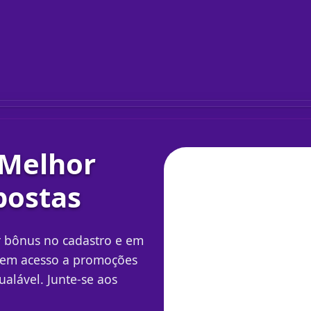
 Melhor
postas
 bônus no cadastro e em
tem acesso a promoções
ualável. Junte-se aos